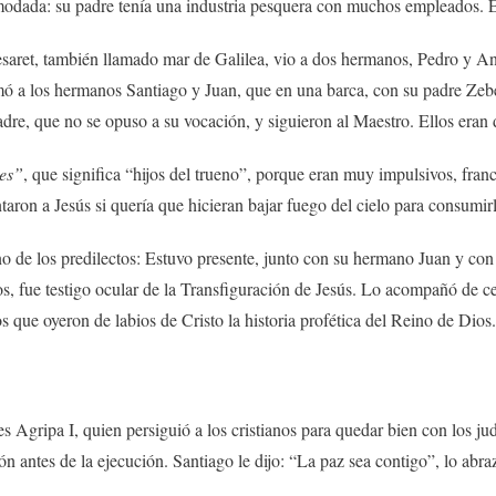
omodada: su padre tenía una industria pesquera con muchos empleados. É
saret, también llamado mar de Galilea, vio a dos hermanos, Pedro y And
mó a los hermanos Santiago y Juan, que en una barca, con su padre Ze
re, que no se opuso a su vocación, y siguieron al Maestro. Ellos eran d
es”
, que significa “hijos del trueno”, porque eran muy impulsivos, fran
aron a Jesús si quería que hicieran bajar fuego del cielo para consumirl
no de los predilectos: Estuvo presente, junto con su hermano Juan y con
llos, fue testigo ocular de la Transfiguración de Jesús. Lo acompañó de 
 que oyeron de labios de Cristo la historia profética del Reino de Dios.
 Agripa I, quien persiguió a los cristianos para quedar bien con los ju
rdón antes de la ejecución. Santiago le dijo: “La paz sea contigo”, lo ab