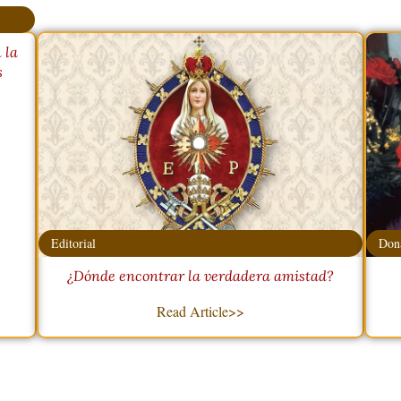
 la
s
Editorial
Dona
¿Dónde encontrar la verdadera amistad?
Read Article>>