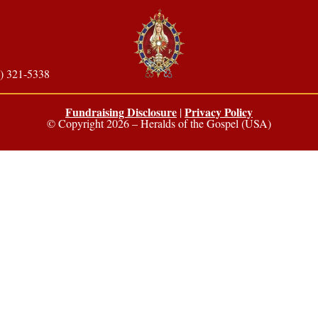
) 321-5338
Fundraising Disclosure
Privacy Policy
|
© Copyright 2026 – Heralds of the Gospel (USA)