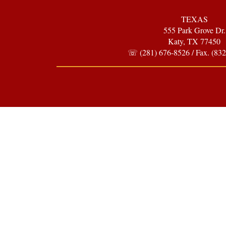
TEXAS
555 Park Grove Dr.
Katy, TX 77450
☏ (281) 676-8526 / Fax. (832