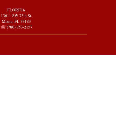
FLORIDA
13611 SW 75th St.
Miami, FL 33183
☏ (786) 353-2157