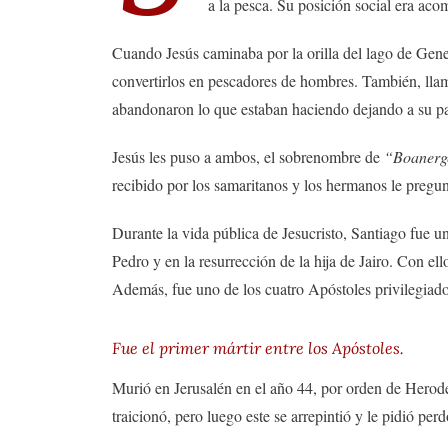
a la pesca. Su posición social era ac
Cuando Jesús caminaba por la orilla del lago de Gene
convertirlos en pescadores de hombres. También, lla
abandonaron lo que estaban haciendo dejando a su pad
Jesús les puso a ambos, el sobrenombre de
“Boanerg
recibido por los samaritanos y los hermanos le pregunt
Durante la vida pública de Jesucristo, Santiago fue u
Pedro y en la resurrección de la hija de Jairo. Con e
Además, fue uno de los cuatro Apóstoles privilegiados
Fue el primer mártir entre los Apóstoles.
Murió en Jerusalén en el año 44, por orden de Herodes
traicionó, pero luego este se arrepintió y le pidió pe