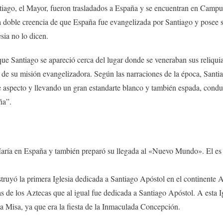
tiago, el Mayor, fueron trasladados a España y se encuentran en Campus
 doble creencia de que España fue evangelizada por Santiago y posee sus
esia no lo dicen.
que Santiago se apareció cerca del lugar donde se veneraban sus reliqui
 de su misión evangelizadora. Según las narraciones de la época, Santiag
 aspecto y llevando un gran estandarte blanco y también espada, conduci
ña”.
aría en España y también preparó su llegada al «Nuevo Mundo». El es 
struyó la primera Iglesia dedicada a Santiago Apóstol en el continen
as de los Aztecas que al igual fue dedicada a Santiago Apóstol. A esta I
nta Misa, ya que era la fiesta de la Inmaculada Concepción.