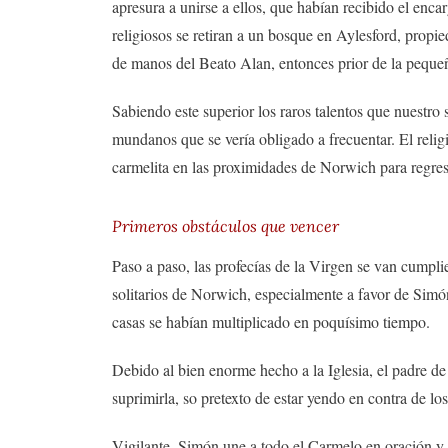
apresura a unirse a ellos, que habían recibido el encar
religiosos se retiran a un bosque en Aylesford, propie
de manos del Beato Alan, entonces prior de la pequ
Sabiendo este superior los raros talentos que nuestro
mundanos que se vería obligado a frecuentar. El religi
carmelita en las proximidades de Norwich para regresar
Primeros obstáculos que vencer
Paso a paso, las profecías de la Virgen se van cumpli
solitarios de Norwich, especialmente a favor de Simó
casas se habían multiplicado en poquísimo tiempo.
Debido al bien enorme hecho a la Iglesia, el padre de
suprimirla, so pretexto de estar yendo en contra de l
Vigilante, Simón une a todo el Carmelo en oración y 