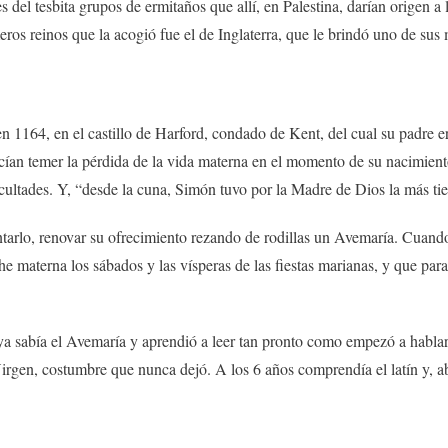
es del tesbita grupos de ermitaños que allí, en Palestina, darían orige
imeros reinos que la acogió fue el de Inglaterra, que le brindó uno de s
 en 1164, en el castillo de Harford, condado de Kent, del cual su padre
acían temer la pérdida de la vida materna en el momento de su nacimient
ficultades. Y, “desde la cuna, Simón tuvo por la Madre de Dios la más ti
tarlo, renovar su ofrecimiento rezando de rodillas un Avemaría. Cuando
he materna los sábados y las vísperas de las fiestas marianas, y que par
 ya sabía el Avemaría y aprendió a leer tan pronto como empezó a habl
irgen, costumbre que nunca dejó. A los 6 años comprendía el latín y, ab