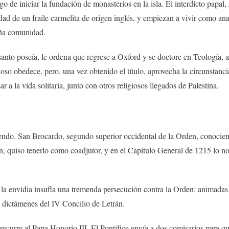
go de iniciar la fundación de monasterios en la isla. El interdicto papal
dad de un fraile carmelita de origen inglés, y empiezan a vivir como anac
eña comunidad.
 santo poseía, le ordena que regrese a Oxford y se doctore en Teología, 
oso obedece, pero, una vez obtenido el título, aprovecha la circunstanc
 a la vida solitaria, junto con otros religiosos llegados de Palestina.
endo. San Brocardo, segundo superior occidental de la Orden, conociend
n, quiso tenerlo como coadjutor, y en el Capítulo General de 1215 lo n
 la envidia insufla una tremenda persecución contra la Orden: animadas 
os dictámenes del IV Concilio de Letrán.
recurre al Papa Honorio III. El Pontífice envía a dos comisarios para q