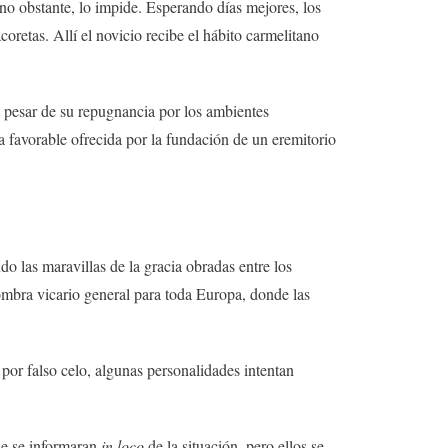
, no obstante, lo impide. Esperando días mejores, los
oretas. Allí el novicio recibe el hábito carmelitano
a pesar de su repugnancia por los ambientes
ia favorable ofrecida por la fundación de un eremitorio
o las maravillas de la gracia obradas entre los
ombra vicario general para toda Europa, donde las
por falso celo, algunas personalidades intentan
ue se informaran
in loco
de la situación, pero ellos se