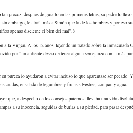
o tan precoz, después de guiarlo en las primeras letras, su padre lo llev
 sin embargo, le atraía más a Simón que la de los hombres y por eso sus 
iños apenas discierne el bien del mal”.8
ón a la Virgen. A los 12 años, leyendo un tratado sobre la Inmaculada 
ovido por “un ardiente deseo de tener alguna semejanza con la más pur
su pureza lo ayudaron a evitar incluso lo que aparentase ser pecado. Y s
as crudas, ensalada de legumbres y frutas silvestres, con pan y agua.
or que, a despecho de los consejos paternos, llevaba una vida disoluta
trampas a su inocencia, seguidas de burlas a su piedad, para pasar desp