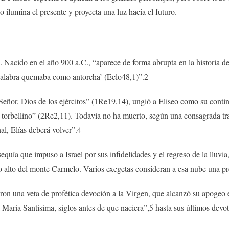
o ilumina el presente y proyecta una luz hacia el futuro.
s. Nacido en el año 900 a.C., “aparece de forma abrupta en la historia de
 palabra quemaba como antorcha’ (Eclo48,1)”.2
Señor, Dios de los ejércitos” (1Re19,14), ungió a Eliseo como su conti
 torbellino” (2Re2,11). Todavía no ha muerto, según una consagrada trad
nal, Elías deberá volver”.4
sequía que impuso a Israel por sus infidelidades y el regreso de la lluv
alto del monte Carmelo. Varios exegetas consideran a esa nube una pr
iaron una veta de profética devoción a la Virgen, que alcanzó su apogeo
 María Santísima, siglos antes de que naciera”,5 hasta sus últimos devot