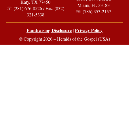
Katy, TX 77450
Miami, FL 33183
☏ (281) 676-8526 / Fax. (832)
☏ (786) 353-2157
321-5338
Fundraising Disclosure
Privacy Policy
|
© Copyright 2026 – Heralds of the Gospel (USA)