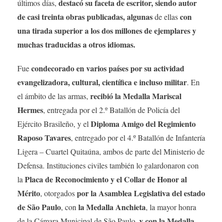
destacó su faceta de escritor, siendo autor
últimos días,
de casi treinta obras publicadas, algunas
con
de ellas
una tirada superior a los dos millones de ejemplares y
muchas traducidas a otros idiomas.
condecorado en varios países por su actividad
Fue
evangelizadora, cultural, científica e incluso militar
. En
recibió la Medalla Mariscal
el ámbito de las armas,
Hermes
, entregada por el 2.º Batallón de Policía del
Diploma Amigo del Regimiento
Ejército Brasileño, y el
Raposo Tavares
, entregado por el 4.º Batallón de Infantería
Ligera – Cuartel Quitaúna, ambos de parte del Ministerio de
Defensa. Instituciones civiles también lo galardonaron con
Placa de Reconocimiento y el Collar de Honor al
la
Mérito
por la Asamblea Legislativa del estado
, otorgados
de São Paulo
la Medalla Anchieta
, con
, la mayor honra
y con la Medalla
de la Cámara Municipal de São Paulo,