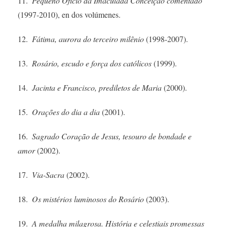
11.
Pequeno Ofício da ­Imaculada Conceição comentado
(1997‑2010), en dos volúmenes.
12.
Fátima, aurora do terceiro ­milênio
(1998-2007).
13.
Rosário, escudo e força dos ­católicos
(1999).
14.
Jacinta e Francisco, prediletos de Maria
(2000).
15.
Orações do dia a dia
(2001).
16.
Sagrado Coração de ­Jesus, tesouro de bondade e
amor
(2002).
17.
Via-Sacra
(2002).
18.
Os mistérios luminosos do ­Rosário
(2003).
19.
A medalha milagrosa. História e celestiais promessas