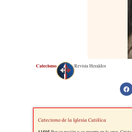
Catecismo
Revista Heraldos
Catecismo de la Iglesia Católica
§1505
Por su pasión y su muerte en la cruz, Crist