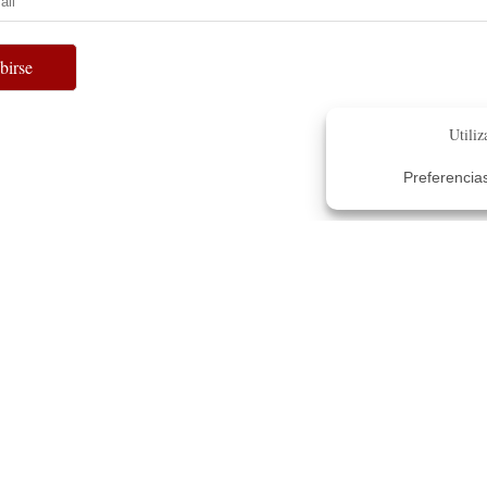
ibirse
) 321-5338
Fundraising Disclosure
Privacy Policy
|
© Copyright 2026 – Heralds of the Gospel (USA)