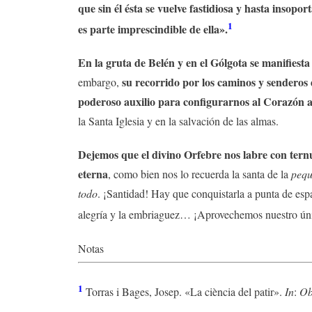
que sin él ésta se vuelve fastidiosa y hasta insopo
1
es parte imprescindible de ella».
En la gruta de Belén y en el Gólgota se manifiesta
su recorrido por los caminos y senderos 
embargo,
poderoso auxilio para configurarnos al Corazón a
la Santa Iglesia y en la salvación de las almas.
Dejemos que el divino Orfebre nos labre con ternu
eterna
, como bien nos lo recuerda la santa de la
pequ
todo
. ¡Santidad! Hay que conquistarla a punta de es
alegría y la embriaguez… ¡Aprovechemos nuestro ún
Notas
1
Torras i Bages, Josep. «La ciència del patir».
In
:
Ob