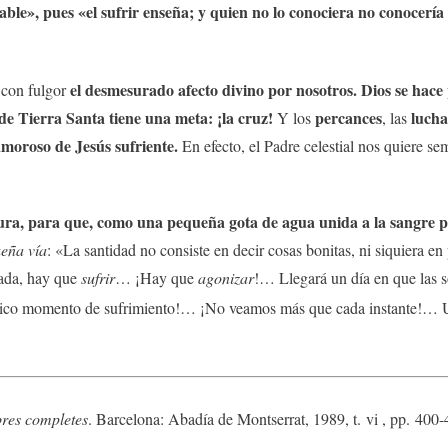
rtable», pues «el sufrir enseña; y quien no lo conociera no conocería
el desmesurado afecto divino por nosotros. Dios se hace
con fulgor
de Tierra Santa tiene una meta: ¡la cruz!
percances
lucha
Y los
, las
moroso de Jesús sufriente.
En efecto, el Padre celestial nos quiere se
ra, para que, como una pequeña gota de agua unida a la sangre pre
eña vía
: «La santidad no consiste en decir cosas bonitas, ni siquiera e
pada, hay que
sufrir
… ¡Hay que
agonizar
!… Llegará un día en que las 
ico momento de sufrimiento!… ¡No veamos más que cada instante!… U
res completes
. Barcelona: Abadía de Montserrat, 1989, t. vi , pp. 400-