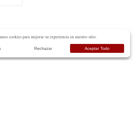
FLORIDA
13611 SW 75th St.
Miami, FL 33183
☏ (786) 353-2157