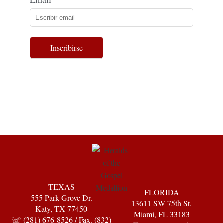
Inscribirse
TEXAS
FLORIDA
555 Park Grove Dr.
13611 SW 75th St.
Katy, TX 77450
Miami, FL 33183
☏ (281) 676-8526 / Fax. (832)