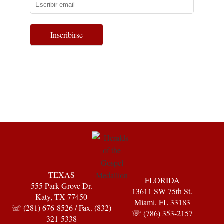
Inscribirse
TEXAS
FLORIDA
555 Park Grove Dr.
13611 SW 75th St.
Katy, TX 77450
Miami, FL 33183
☏ (281) 676-8526 / Fax. (832)
☏ (786) 353-2157
321-5338