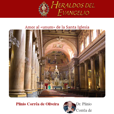
Amor al «unum» de la Santa Iglesia
Plinio Corrêa de Oliveira
Dr. Plinio
Corrêa de