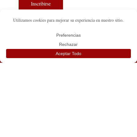
Inscribirse
TEXAS
FLORIDA
555 Park Grove Dr.
13611 SW 75th St.
Katy, TX 77450
Miami, FL 33183
☏ (281) 676-8526 / Fax. (832)
☏ (786) 353-2157
321-5338
Fundraising Disclosure
Privacy Policy
|
© Copyright 2026 – Heralds of the Gospel (USA)