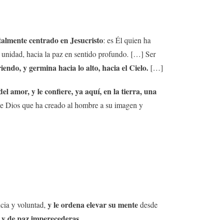
otalmente centrado en Jesucristo
: es Él quien ha
unidad, hacia la paz en sentido profundo. […] Ser
iendo, y germina hacia lo alto, hacia el Cielo.
[…]
el amor, y le confiere, ya aquí, en la tierra, una
 de Dios que ha creado al hombre a su imagen y
y le ordena elevar su mente
ncia y voluntad,
desde
d y de paz imperecederas.