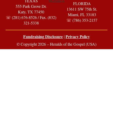
TEXAS
FLORIDA
555 Park Grove Dr.
13611 SW 75th St.
Katy, TX 77450
Miami, FL 33183
☏ (281) 676-8526 / Fax. (832)
☏ (786) 353-2157
321-5338
Fundraising Disclosure
Privacy Policy
|
© Copyright 2026 – Heralds of the Gospel (USA)