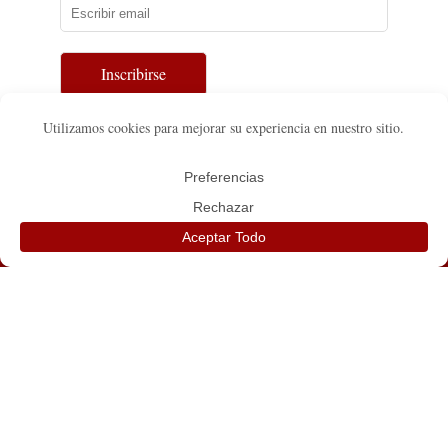
Inscribirse
TEXAS
FLORIDA
555 Park Grove Dr.
13611 SW 75th St.
Katy, TX 77450
Miami, FL 33183
☏ (281) 676-8526 / Fax. (832)
☏ (786) 353-2157
321-5338