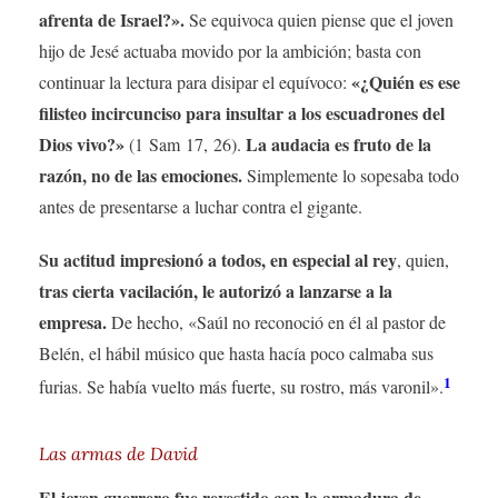
afrenta de Israel?».
Se equivoca quien piense que el joven
hijo de Jesé actuaba movido por la ambición; basta con
«¿Quién es ese
continuar la lectura para disipar el equívoco:
filisteo incircunciso para insultar a los escuadrones del
Dios vivo?»
La audacia es fruto de la
(1 Sam 17, 26).
razón, no de las emociones.
Simplemente lo sopesaba todo
antes de presentarse a luchar contra el gigante.
Su actitud impresionó a todos, en especial al rey
, quien,
tras cierta vacilación, le autorizó a lanzarse a la
empresa.
De hecho, «Saúl no reconoció en él al pastor de
Belén, el hábil músico que hasta hacía poco calmaba sus
1
furias. Se había vuelto más fuerte, su rostro, más varonil».
Las armas de David
El joven guerrero fue revestido con la armadura de