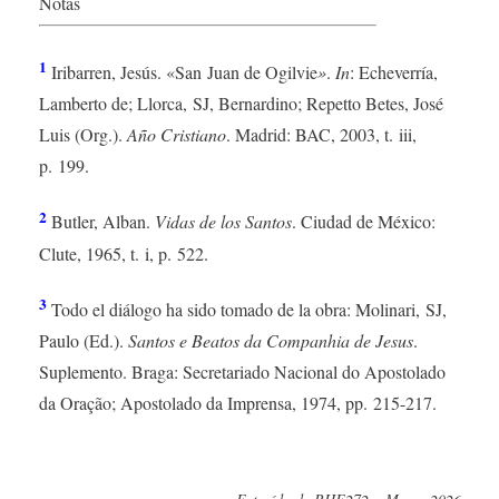
Notas
1
Iribarren, Jesús. «San Juan de Ogilvie
»
.
In
: Echeverría,
Lamberto de; Llorca, SJ, Bernardino; Repetto Betes, José
Luis (Org.).
Año Cristiano
. Madrid: BAC, 2003, t. iii,
p. 199.
2
Butler, Alban.
Vidas de los Santos
. Ciudad de México:
Clute, 1965, t. i, p. 522.
3
Todo el diálogo ha sido tomado de la obra: Molinari, SJ,
Paulo (Ed.).
Santos e Beatos da Companhia de Jesus
.
Suplemento. Braga: Secretariado Nacional do Apostolado
da Oração; Apostolado da Imprensa, 1974, pp. 215-217.