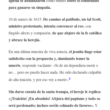
Iglesia se abalanzaron
sobre el condenado
como buitres
para ganarse su simpatía.
De camino al patíbulo, un tal Scott,
10 de marzo de 1615.
ministro protestante, intenta convencer al reo
, con
de que abjure de la fe católica
fingido afecto y compasión,
y abrace la herejía.
el jesuita finge estar
En una última muestra de viva astucia,
satisfecho con la propuesta y, simulando temer la
muerte
, responde vacilante: «Si de mí dependiera morir o
no… pero no puedo hacer nada. He sido declarado culpable
3
de alta traición, y por eso voy a morir».
Sin darse cuenta de la santa trampa, el hereje le replica:
«¡Traición! ¡En absoluto! Abjura del papismo y todo os
será perdonado; incluso seréis colmado de favores».
Y