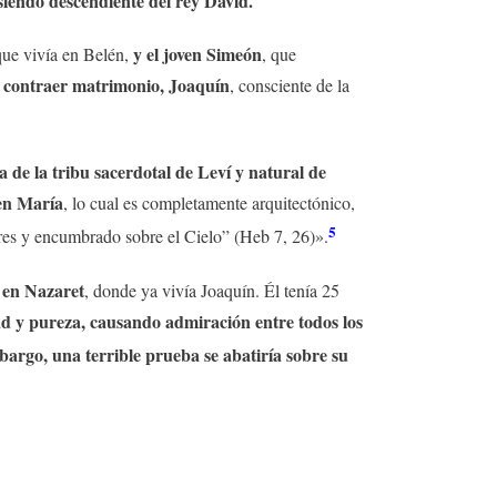
 siendo descendiente del rey David.
y el joven Simeón
que vivía en Belén,
, que
 contraer matrimonio, Joaquín
, consciente de la
 de la tribu sacerdotal de Leví y natural de
 en María
, lo cual es completamente arquitectónico,
5
ores y encumbrado sobre el Cielo” (Heb 7, 26)».
ó en Nazaret
, donde ya vivía Joaquín. Él tenía 25
dad y pureza, causando admiración entre todos los
bargo, una terrible prueba se abatiría sobre su