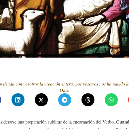
 deuda con vosotros la creación entera: por vosotros nos ha nacido l
Dios.
Cuando
siderarse una preparación sublime de la encarnación del Verbo.