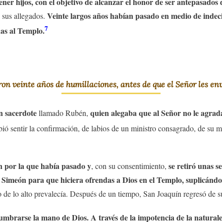
er hijos, con el objetivo de alcanzar el honor de ser antepasados ​​
Veinte largos años habían pasado en medio de indec
e sus allegados.
7
as al Templo.
ron veinte años de humillaciones, antes de que el Señor les e
n sacerdote
quien alegaba que al Señor no le agrad
llamado Rubén,
bió sentir la confirmación, de labios de un ministro consagrado, de su 
ón por la que había pasado y
se retiró unas 
, con su consentimiento,
 Simeón para que hiciera ofrendas a Dios en el Templo, suplicándo
io de lo alto prevalecía. Después de un tiempo, San Joaquín regresó de su
lumbrarse la mano de Dios. A través de la impotencia de la natural