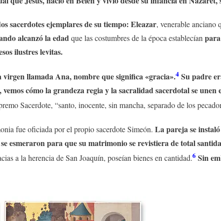
ual que Jesús, nació en Belén y vivió desde su infancia en Nazaret,
dos sacerdotes ejemplares de su tiempo: Eleazar
, venerable anciano 
ando alcanzó la edad
para
que las costumbres de la época establecían
os ilustres levitas.
4
 virgen llamada Ana, nombre que significa «gracia».
Su padre era
, vemos cómo la grandeza regia y la sacralidad sacerdotal se unen
Supremo Sacerdote, “santo, inocente, sin mancha, separado de los pecad
La pareja se instal
onia fue oficiada por el propio sacerdote Simeón.
, se esmeraron para que su matrimonio se revistiera de total santi
6
Sin em
cias a la herencia de San Joaquín, poseían bienes en cantidad.