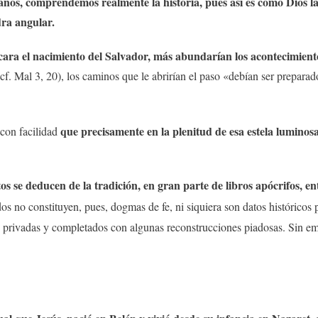
anos, comprendemos realmente la historia, pues así es como Dios l
dra angular.
cara el nacimiento del Salvador, más abundarían los acontecimient
cf. Mal 3, 20), los caminos que le abrirían el paso «debían ser preparado
que precisamente en la plenitud de esa estela luminos
con facilidad
os se deducen de la tradición, en gran parte de libros apócrifos, en
os no constituyen, pues, dogmas de fe, ni siquiera son datos histórico
es privadas y completados con algunas reconstrucciones piadosas. Sin 