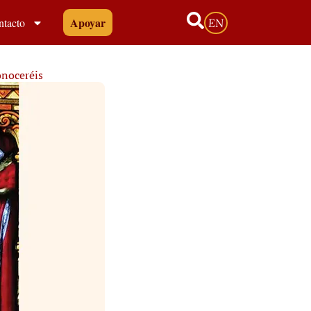
Apoyar
ntacto
EN
onoceréis