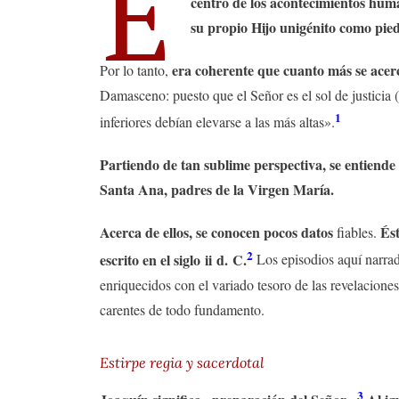
E
centro de los acontecimientos hum
su propio Hijo unigénito como pie
era coherente que cuanto más se acer
Por lo tanto,
Damasceno: puesto que el Señor es el sol de justicia (
1
inferiores debían elevarse a las más altas».
Partiendo de tan sublime perspectiva, se entiende
Santa Ana, padres de la Virgen María.
Acerca de ellos, se conocen pocos datos
Ést
fiables.
2
escrito en el siglo ii d. C.
Los episodios aquí narrad
enriquecidos con el variado tesoro de las revelacion
carentes de todo fundamento.
Estirpe regia y sacerdotal
3