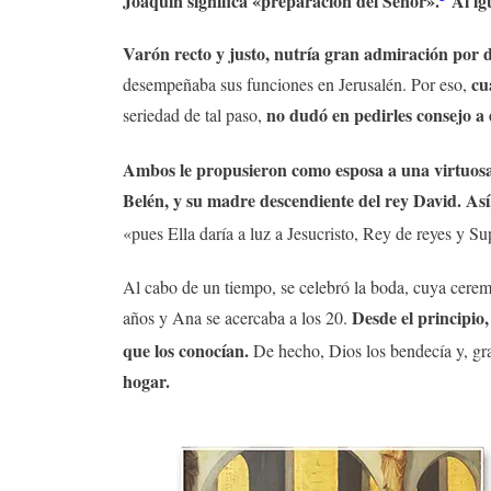
Joaquín significa «preparación del Señor».
Al ig
Varón recto y justo, nutría gran admiración por 
cu
desempeñaba sus funciones en Jerusalén. Por eso,
no dudó en pedirles consejo a es
seriedad de tal paso,
Ambos le propusieron como esposa a una virtuosa
Belén, y su madre descendiente del rey David. Así
«pues Ella daría a luz a Jesucristo, Rey de reyes y 
Al cabo de un tiempo, se celebró la boda, cuya cerem
Desde el principio
años y Ana se acercaba a los 20.
que los conocían.
De hecho, Dios los bendecía y, gra
hogar.