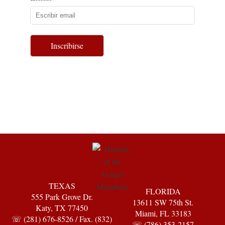
Inscribirse
TEXAS
FLORIDA
555 Park Grove Dr.
13611 SW 75th St.
Katy, TX 77450
Miami, FL 33183
☏ (281) 676-8526 / Fax. (832)
☏ (786) 353-2157