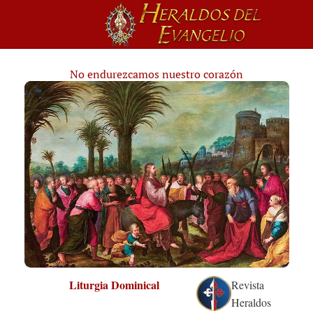
No endurezcamos nuestro corazón
Liturgia Dominical
Revista
Heraldos