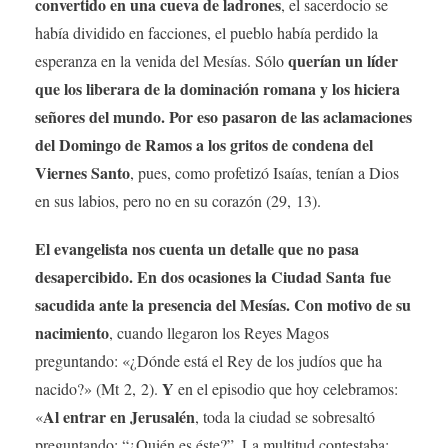
convertido en una cueva de ladrones
, el sacerdocio se
había dividido en facciones, el pueblo había perdido la
querían un líder
esperanza en la venida del Mesías. Sólo
que los liberara de la dominación romana y los hiciera
señores del mundo. Por eso pasaron de las aclamaciones
del Domingo de Ramos a los gritos de condena del
Viernes Santo
, pues, como profetizó Isaías, tenían a Dios
en sus labios, pero no en su corazón (29, 13).
El evangelista nos cuenta un detalle que no pasa
desapercibido. En dos ocasiones la Ciudad Santa fue
sacudida ante la presencia del Mesías. Con motivo de su
nacimiento
, cuando llegaron los Reyes Magos
preguntando: «¿Dónde está el Rey de los judíos que ha
Y
nacido?» (Mt 2, 2).
en el episodio que hoy celebramos:
Al entrar en Jerusalén
«
, toda la ciudad se sobresaltó
preguntando: “¿Quién es éste?”. La multitud contestaba: