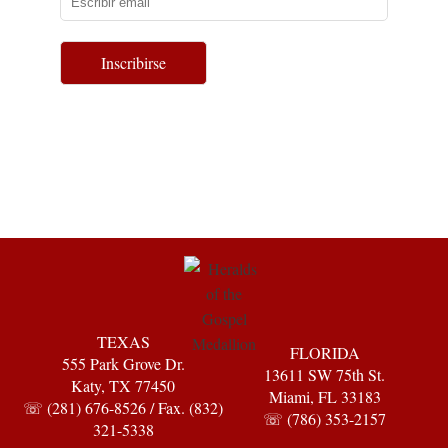
Inscribirse
TEXAS
FLORIDA
555 Park Grove Dr.
13611 SW 75th St.
Katy, TX 77450
Miami, FL 33183
☏ (281) 676-8526 / Fax. (832)
☏ (786) 353-2157
321-5338