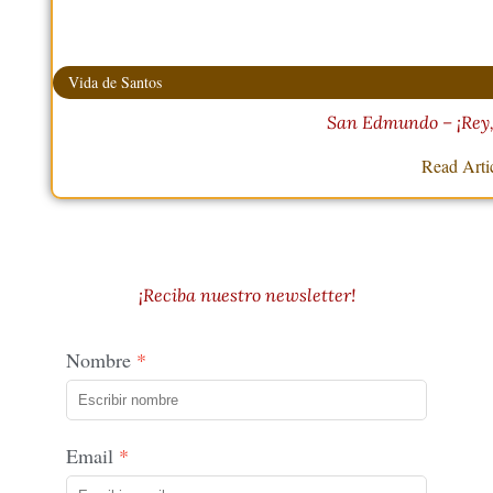
Vida de Santos
San Edmundo – ¡Rey, 
Read Arti
¡Reciba nuestro newsletter!
Nombre
Email