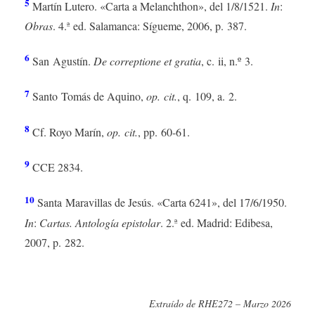
5
Martín Lutero. «Carta a Melanchthon», del 1/8/1521.
In
:
Obras
. 4.ª ed. Salamanca: Sígueme, 2006, p. 387.
6
San Agustín.
De correptione et gratia
, c. ii, n.º 3.
7
Santo Tomás de Aquino,
op. cit.
, q. 109, a. 2.
8
Cf. Royo Marín,
op. cit.
, pp. 60-61.
9
CCE 2834.
10
Santa Maravillas de Jesús. «Carta 6241», del 17/6/1950.
In
:
Cartas.
Antología epistolar
. 2.ª ed. Madrid: Edibesa,
2007, p. 282.
Extraído de RHE272 – Marzo 2026