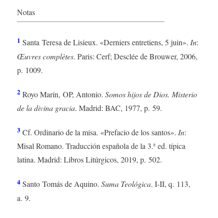
Notas
1
Santa Teresa de Lisieux. «Derniers entretiens, 5 juin».
In
:
Œuvres complètes
. Paris: Cerf; Desclée de Brouwer, 2006,
p. 1009.
2
Royo Marín, OP, Antonio.
Somos hijos de Dios. Misterio
de la divina gracia
. Madrid: BAC, 1977, p. 59.
3
Cf. Ordinario de la misa. «Prefacio de los santos».
In
:
Misal Romano. Traducción española de la 3.ª ed. típica
latina. Madrid: Libros Litúrgicos, 2019, p. 502.
4
Santo Tomás de Aquino.
Suma Teológica
. I-II, q. 113,
a. 9.