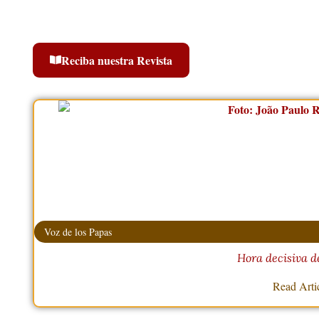
Reciba nuestra Revista
Voz de los Papas
Hora decisiva de
Read Arti