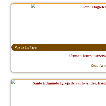
Voz de los Papas
Llamamiento universa
Read Arti