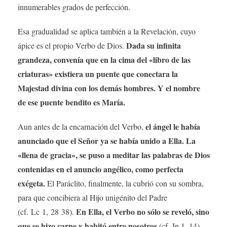
innumerables grados de perfección.
Esa gradualidad se aplica también a la Revelación, cuyo
Dada su infinita
ápice es el propio Verbo de Dios.
grandeza, convenía que en la cima del «libro de las
criaturas» existiera un puente que conectara la
Majestad divina con los demás hombres. Y el nombre
de ese puente bendito es María.
el ángel le había
Aun antes de la encarnación del Verbo,
anunciado que el Señor ya se había unido a Ella. La
«llena de gracia», se puso a meditar las palabras de Dios
contenidas en el anuncio angélico, como perfecta
exégeta.
El Paráclito, finalmente, la cubrió con su sombra,
para que concibiera al Hijo unigénito del Padre
En Ella, el Verbo no sólo se reveló, sino
(cf. Lc 1, 28 38).
que se hizo carne y habitó entre nosotros
(cf. Jn 1, 14).