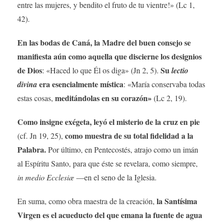
entre las mujeres, y bendito el fruto de tu vientre!» (Lc 1,
42).
En las bodas de Caná, la Madre del buen consejo se
manifiesta aún como aquella que discierne los designios
de Dios
Su
: «Haced lo que Él os diga» (Jn 2, 5).
lectio
era esencialmente mística
divina
: «María conservaba todas
meditándolas en su corazón»
estas cosas,
(Lc 2, 19).
Como insigne exégeta, leyó el misterio de la cruz en pie
como muestra de su total fidelidad a la
(cf. Jn 19, 25),
Palabra.
Por último, en Pentecostés, atrajo como un imán
al Espíritu Santo, para que éste se revelara, como siempre,
in medio Ecclesiæ
—en el seno de la Iglesia.
la Santísima
En suma, como obra maestra de la creación,
Virgen es el acueducto del que emana la fuente de agua