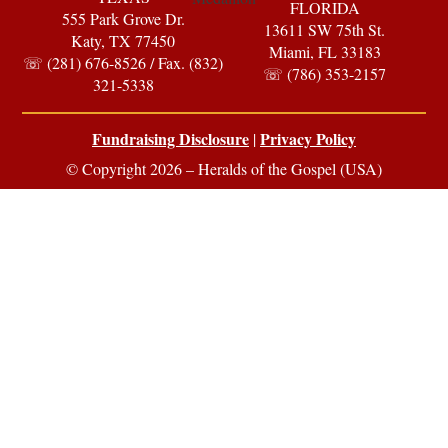
FLORIDA
555 Park Grove Dr.
13611 SW 75th St.
Katy, TX 77450
Miami, FL 33183
☏ (281) 676-8526 / Fax. (832)
☏ (786) 353-2157
321-5338
Fundraising Disclosure
Privacy Policy
|
© Copyright 2026 – Heralds of the Gospel (USA)