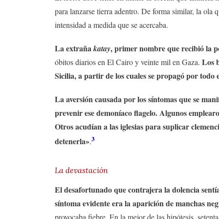
para lanzarse tierra adentro. De forma similar, la ola 
intensidad a medida que se acercaba.
La extraña
, primer nombre que recibió la pe
katay
Los b
óbitos diarios en El Cairo y veinte mil en Gaza.
Sicilia, a partir de los cuales se propagó por tod
La aversión causada por los síntomas que se mani
prevenir ese demoníaco flagelo. Algunos emplear
Otros acudían a las iglesias para suplicar clemenci
3
detenerla»
.
La devastación
El desafortunado que contrajera la dolencia sentí
síntoma evidente era la aparición de manchas neg
provocaba fiebre. En la mejor de las hipótesis, setent