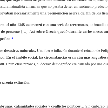
ostura naturalista afirmaran que no pasaba de ser un fenómeno predecib
llevaban necesariamente una premonición acerca del fin de los tie
el año 1348 «comenzó con una serie de terremotos
erra:
, de inaudita
 de personas
Así sobre Grecia quedó durante varios meses una
[…].
2
upción»
.
s desastres naturales.
Una fuerte inflación durante el reinado de Feli
En el ámbito social, las circunstancias eran aún más angustio
rado.
iii.
Entre otras razones, el declive demográfico era causado por una ola 
u propia extinción.
brunas, calamidades sociales y conflictos políticos…
Sin embargo,