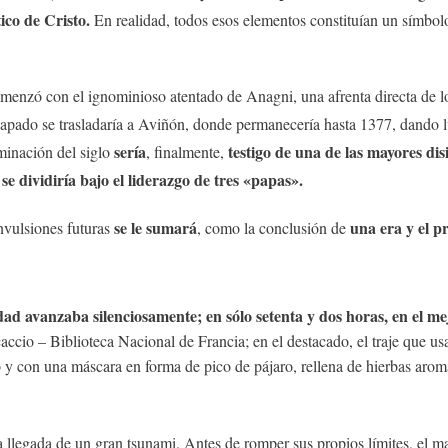
ico de Cristo.
En realidad, todos esos elementos constituían un símbolo 
menzó con el ignominioso atentado de Anagni, una afrenta directa de l
apado se trasladaría a Aviñón, donde permanecería hasta 1377, dando l
sería
testigo de una de las mayores disi
minación del siglo
, finalmente,
e dividiría bajo el liderazgo de tres «papas».
se le sumará
una era y el pr
vulsiones futuras
, como la conclusión de
ad avanzaba silenciosamente; en sólo setenta y dos horas, en el me
ccio – Biblioteca Nacional de Francia; en el destacado, el traje que u
 y con una máscara en forma de pico de pájaro, rellena de hierbas arom
a llegada de un gran tsunami. Antes de romper sus propios límites, el m