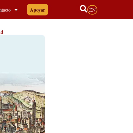
Apoyar
ntacto
EN
ad