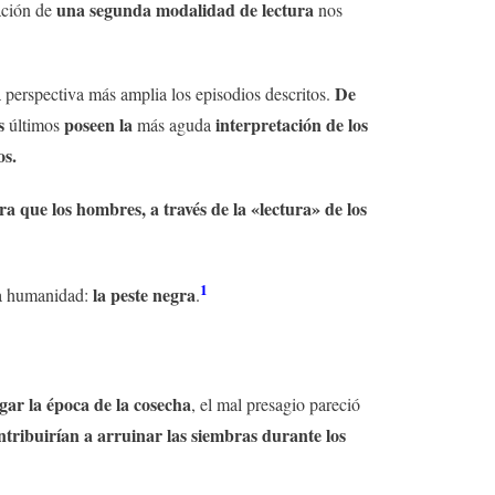
una segunda modalidad de lectura
ación de
nos
De
a perspectiva más amplia los episodios descritos.
s
poseen la
interpretación de los
últimos
más aguda
os.
ra que los hombres, a través de la «lectura» de los
1
la peste negra
la humanidad:
.
egar la época de la cosecha
, el mal presagio pareció
ntribuirían a arruinar las siembras durante los