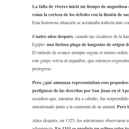
La falta de víveres inició un tiempo de angustiosa 
roían la corteza de los árboles con la ilusión de sa
Esta horrorosa situación se acentuaba todavía más con
Cuatro años después
, cuando las cicatrices de la 
una furiosa plaga de langostas de origen d
Egipto:
El método de avance siempre seguía el mismo orden: 
este grupo volvía al enjambre, que entonces regresaba
protegerse.
Pero ¿qué amenaza representaban esos pequeños i
prefiguras de las descritas por San Juan en el Apo
escudero que, mientras iba a caballo, fue sorprendid
Pero l
amontonado junto a la osamenta de su animal.
Años después, en 1325, los astrónomos observaron una
En 1341 se produjo un eclipse solar to
advertencia.