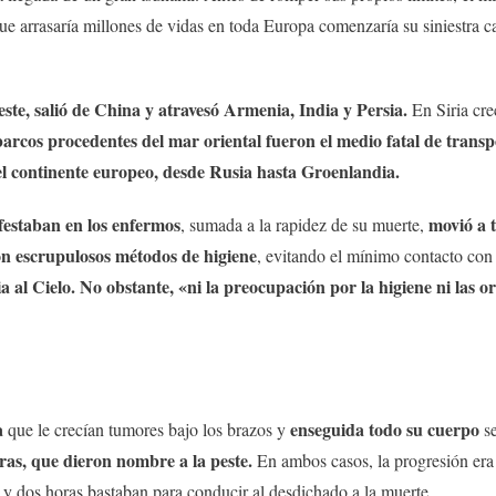
que arrasaría millones de vidas en toda Europa comenzaría su siniestra ca
ste, salió de China y atravesó Armenia, India y Persia.
En Siria cre
arcos procedentes del mar oriental fueron el medio fatal de trans
o el continente europeo, desde Rusia hasta Groenlandia.
festaban en los enfermos
movió a 
, sumada a la rapidez de su muerte,
on escrupulosos métodos de higiene
, evitando el mínimo contacto con
a al Cielo. No obstante, «ni la preocupación por la higiene ni las o
a
enseguida todo su cuerpo
que le crecían tumores bajo los brazos y
se
ras, que dieron nombre a la peste.
En ambos casos, la progresión era 
a y dos horas bastaban para conducir al desdichado a la muerte.