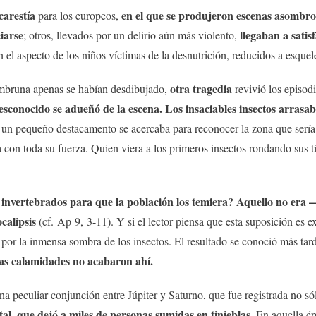
carestía
en el que se produjeron escenas asombro
para los europeos,
ciarse
llegaban a satis
; otros, llevados ​​por un delirio aún más violento,
 el aspecto de los niños víctimas de la desnutrición, reducidos a esquel
otra tragedia
hambruna apenas se habían desdibujado,
revivió los episodi
esconocido se adueñó de la escena. Los insaciables insectos arrasab
un pequeño destacamento se acercaba para reconocer la zona que sería o
 con toda su fuerza. Quien viera a los primeros insectos rondando sus 
nvertebrados para que la población los temiera? Aquello no era 
calipsis
(cf. Ap 9, 3-11). Y si el lector piensa que esta suposición es 
o por la inmensa sombra de los insectos. El resultado se conoció más ta
as calamidades no acabaron ahí.
 peculiar conjunción entre Júpiter y Saturno, que fue registrada no só
tal, que dejó a miles de personas sumidas en tinieblas.
En aquella épo