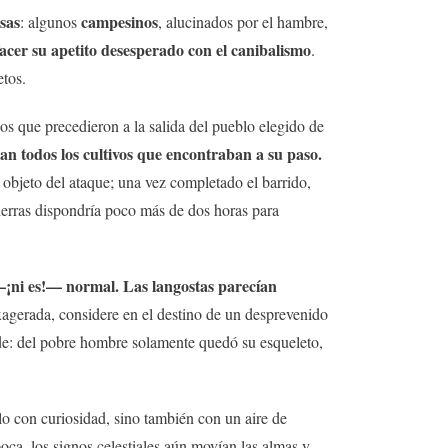
sas
campesinos
: algunos
, alucinados por el hambre,
facer su apetito desesperado con el canibalismo
.
etos.
os que precedieron a la salida del pueblo elegido de
an todos los cultivos que encontraban a su paso.
bjeto del ataque; una vez completado el barrido,
tierras dispondría poco más de dos horas para
—¡ni es!— normal. Las langostas parecían
exagerada, considere en el destino de un desprevenido
rde: del pobre hombre solamente quedó su esqueleto,
lo con curiosidad, sino también con un aire de
ca, los signos celestiales aún movían las almas y,