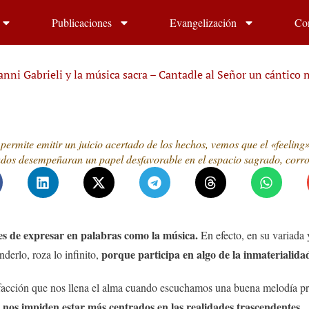
Publicaciones
Evangelización
Co
anni Gabrieli y la música sacra – Cantadle al Señor un cántico 
permite emitir un juicio acertado de los hechos, vemos que el «feeling»
dos desempeñaran un papel desfavorable en el espacio sagrado, corro
iles de expresar en palabras como la música.
En efecto, en su variada 
porque participa en algo de la inmaterialidad
nderlo, roza lo infinito,
tisfacción que nos llena el alma cuando escuchamos una buena melodía p
 nos impiden estar más centrados en las realidades trascendentes.