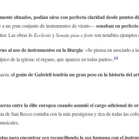
amente situados, podían oírse con perfecta claridad desde puntos d
sonaban en perfecto 
e a un gran conjunto de instrumentos de viento—
itor. Las obras
In Ecclesiis
y
Sonata pian e forte
son notables ejemplos d
no al uso de instrumentos en la liturgia
: «Se piensa en asociarlo a l
11
ípico de la iglesia: el órgano, que aparece en todas partes».
el genio de Gabrieli tendría un gran peso en la historia del ar
sacra,
erza entre la élite europea cuando asumió el cargo adicional de o
ia de San Rocco contaba con la más prestigiosa y rica de todas las cofr
musicales.
listas para encontrar eco reconciliando la voz humana con el instr