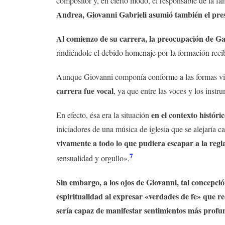
compositor y, en cierto modo, el responsable de la f
Andrea, Giovanni Gabrieli asumió también el pres
Al comienzo de su carrera, la preocupación de Ga
rindiéndole el debido homenaje por la formación reci
Aunque Giovanni componía conforme a las formas vi
carrera fue vocal
, ya que entre las voces y los inst
en el contexto históri
En efecto, ésa era la situación
iniciadores de una música de iglesia que se alejaría 
vivamente a todo lo que pudiera escapar a la regl
7
sensualidad y orgullo».
Sin embargo, a los ojos de Giovanni, tal concepci
espiritualidad al expresar «verdades de fe» que 
sería capaz de manifestar sentimientos más profun