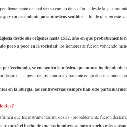
pendientemente de cuál sea su campo de acción —desde la gastronomía ha
poyo y un ascendente para nuestros sentidos
, a fin de que, en este v
a Iglesia desde sus orígenes hasta 1552, año en que probablemente 
ado poco a poco en la sociedad
: los hombres se fueron volviendo meno
n perfeccionado, se encuentra la música, que nunca ha dejado de es
or decoro—, a pesar de los sinuosos y bastante enigmáticos caminos qu
tos en la liturgia, las controversias siempre han sido particularme
icales?
firmen que los instrumentos musicales «probablemente fueron desterrad
quizá el hecho de que los hombres se hayan vuelto más sensual
tido: