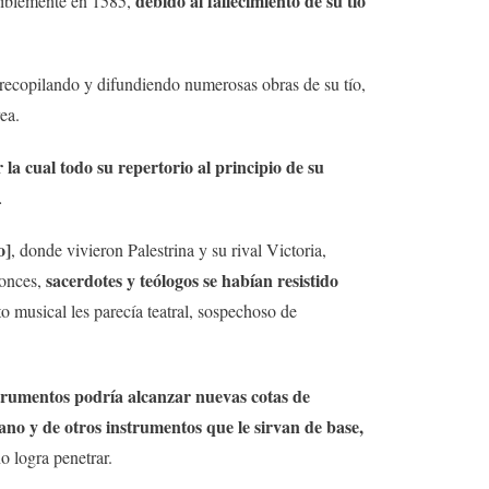
debido al fallecimiento de su tío
siblemente en 1585,
 recopilando y difundiendo numerosas obras de su tío,
ea.
 la cual todo su repertorio al principio de su
…
o]
, donde vivieron Palestrina y su rival Victoria,
sacerdotes y teólogos se habían resistido
tonces,
to musical les parecía teatral, sospechoso de
strumentos podría alcanzar nuevas cotas de
ano y de otros instrumentos que le sirvan de base,
o logra penetrar.