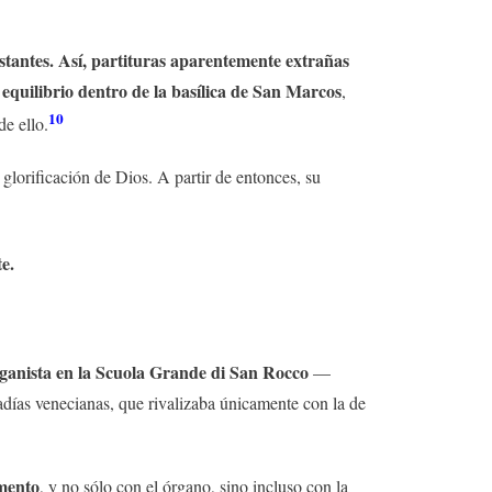
istantes. Así, partituras aparentemente extrañas
equilibrio dentro de la basílica de San Marcos
,
10
e ello.
a glorificación de Dios. A partir de entonces, su
te.
rganista en la Scuola Grande di San Rocco
—
adías venecianas, que rivalizaba únicamente con la de
umento
, y no sólo con el órgano, sino incluso con la