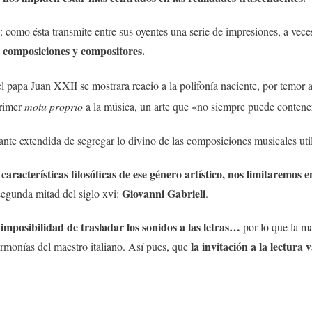
: como ésta transmite entre sus oyentes una serie de impresiones, a veces
e composiciones y compositores.
 papa Juan XXII se mostrara reacio a la polifonía naciente, por temor 
primer
motu proprio
a la música, un arte que «no siempre puede conteners
nte extendida de segregar lo divino de las composiciones musicales utili
aracterísticas filosóficas de ese género artístico, nos limitaremos e
Giovanni Gabrieli
segunda mitad del siglo xvi:
.
imposibilidad de trasladar los sonidos a las letras…
por lo que la ma
la invitación a la lectur
armonías del maestro italiano. Así pues, que