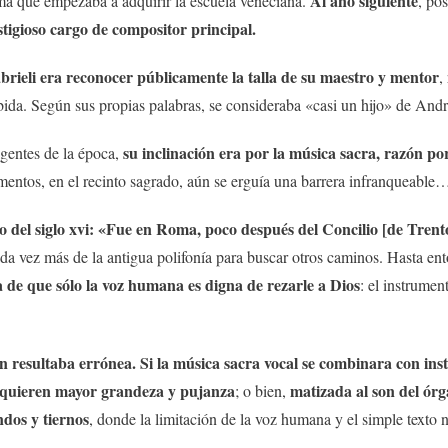
Al año siguiente
ama que empezaba a adquirir la escuela veneciana.
, po
tigioso cargo de compositor principal.
brieli era reconocer públicamente la talla de su maestro y mentor
,
bida. Según sus propias palabras, se consideraba «casi un hijo» de Andr
su inclinación era por la música sacra, razón por
gentes de la época,
rumentos, en el recinto sagrado, aún se erguía una barrera infranqueable
co del siglo xvi: «Fue en Roma, poco después del Concilio [de Trent
cada vez más de la antigua polifonía para buscar otros caminos. Hasta en
a de que sólo la voz humana es digna de rezarle a Dios
: el instrumen
ón resultaba errónea. Si la música sacra vocal se combinara con in
requieren mayor grandeza y pujanza
matizada al son del órg
; o bien,
dos y tiernos
, donde la limitación de la voz humana y el simple texto n