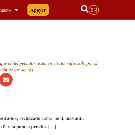
Apoyar
ntacto
EN
e el del pecador; éste, en efecto, sufre sólo por sí
ción de los demás.
nsurado», rechazado
más aún,
como inútil,
a fe y la pone a prueba.
[…]