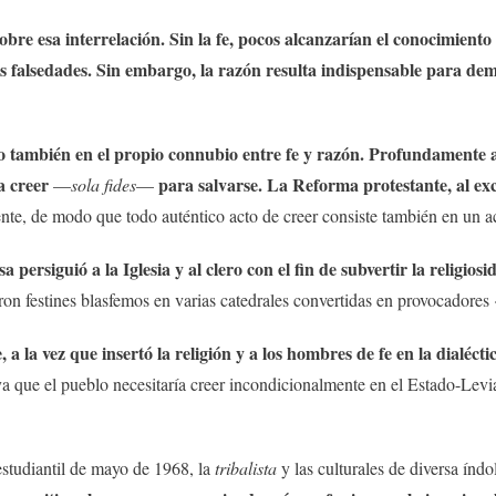
sobre esa interrelación. Sin la fe, pocos alcanzarían el conocimient
las falsedades. Sin embargo, la razón resulta indispensable para dem
ino también en el propio connubio entre fe y razón. Profundamente a
a creer
para salvarse. La Reforma protestante, al excl
—
sola fides
—
nte, de modo que todo auténtico acto de creer consiste también en un ac
 persiguió a la Iglesia y al clero con el fin de subvertir la religios
aron festines blasfemos en varias catedrales convertidas en provocadores
a la vez que insertó la religión y a los hombres de fe en la dialéct
n, ya que el pueblo necesitaría creer incondicionalmente en el Estado-Lev
studiantil de mayo de 1968, la
tribalista
y las culturales de diversa índo