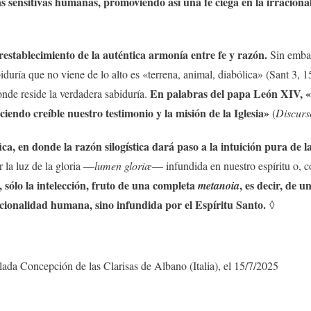
ias sensitivas humanas, promoviendo así una fe ciega en la irraciona
establecimiento de la auténtica armonía entre fe y razón.
Sin embarg
abiduría que no viene de lo alto es «terrena, animal, diabólica» (Sant 3,
En palabras del papa León XIV, «s
onde reside la verdadera sabiduría.
iendo creíble nuestro testimonio y la misión de la Iglesia»
(
Discurs
ica, en donde la razón silogística dará paso a la intuición pura de 
r la luz de la gloria —
lumen gloriæ
— infundida en nuestro espíritu o, 
 sólo la intelección, fruto de una completa
, es decir, de 
metanoia
cionalidad humana, sino infundida por el Espíritu Santo.
◊
ada Concepción de las Clarisas de Albano (Italia), el 15/7/2025