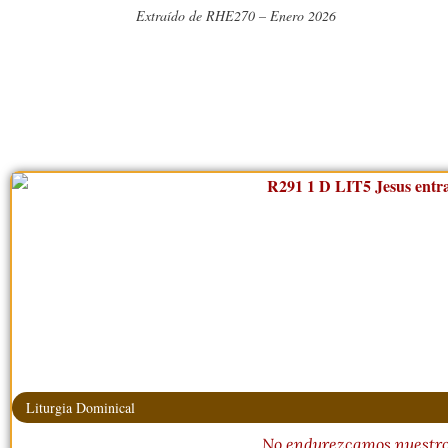
Extraído de RHE270 – Enero 2026
Liturgia Dominical
No endurezcamos nuestro