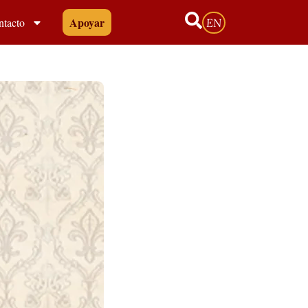
Apoyar
ntacto
EN