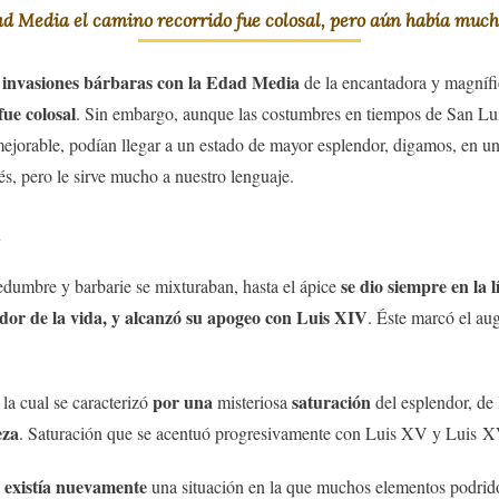
ad Media el camino recorrido fue colosal, pero aún había muc
s invasiones bárbaras con la Edad Media
de la encantadora y magnífi
ue colosal
. Sin embargo, aunque las costumbres en tiempos de San Lu
jorable, podían llegar a un estado de mayor esplendor, digamos, en u
és, pero le sirve mucho a nuestro lenguaje.
se dio siempre en la 
edumbre y barbarie se mixturaban, hasta el ápice
endor de la vida, y alcanzó su apogeo con Luis XIV
. Éste marcó el au
por una
saturación
, la cual se caracterizó
misteriosa
del esplendor, de 
eza
. Saturación que se acentuó progresivamente con Luis XV y Luis 
n existía nuevamente
una situación en la que muchos elementos podrid