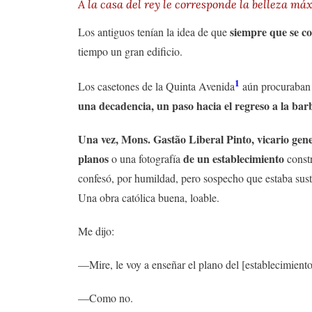
A la casa del rey le corresponde la belleza má
siempre que se co
Los antiguos tenían la idea de que
tiempo un gran edificio.
1
Los casetones de la Quinta Avenida
aún procuraban 
una decadencia, un paso hacia el regreso a la bar
Una vez, Mons. Gastão Liberal Pinto, vicario gene
planos
de un establecimiento
o una fotografía
constr
confesó, por humildad, pero sospecho que estaba suste
Una obra católica buena, loable.
Me dijo:
—Mire, le voy a enseñar el plano del [establecimiento]
—Como no.