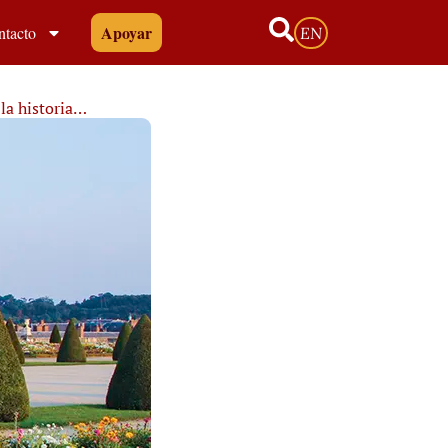
Apoyar
ntacto
EN
 la historia…