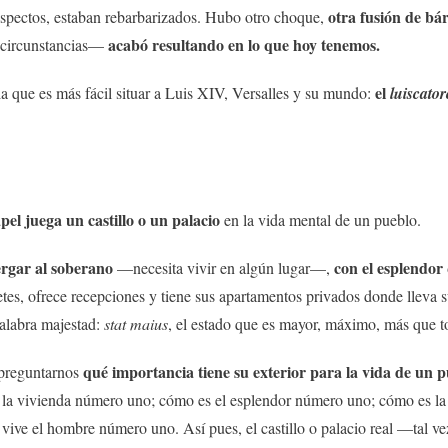
otra fusión de bá
spectos, estaban rebarbarizados. Hubo otro choque,
acabó resultando en lo que hoy tenemos.
 circunstancias—
el
 la que es más fácil situar a Luis XIV, Versalles y su mundo:
luiscato
el juega un castillo o un palacio
en la vida mental de un pueblo.
bergar al soberano
con el esplendor
—necesita vivir en algún lugar—,
etes, ofrece recepciones y tiene sus apartamentos privados donde lleva
palabra majestad:
stat maius
, el estado que es mayor, máximo, más que t
qué importancia tiene su exterior para la vida de un 
e preguntarnos
s la vivienda número uno; cómo es el esplendor número uno; cómo es l
ive el hombre número uno. Así pues, el castillo o palacio real —tal vez