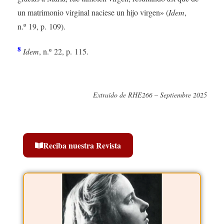
un matrimonio virginal naciese un hijo virgen» (
Idem
,
n.º 19, p. 109).
8
Idem
, n.º 22, p. 115.
Extraído de RHE266 – Septiembre 2025
Reciba nuestra Revista