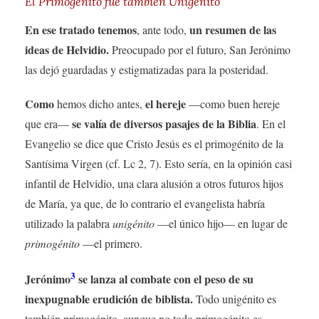
El Primogénito fue también Unigénito
En ese tratado tenemos
un resumen de las
, ante todo,
ideas de Helvidio.
Preocupado por el futuro, San Jerónimo
las dejó guardadas y estigmatizadas para la posteridad.
Como
el hereje
hemos dicho antes,
—como buen hereje
se valía de diversos pasajes de la Biblia
que era—
. En el
Evangelio se dice que Cristo Jesús es el primogénito de la
Santísima Virgen (cf. Lc 2, 7). Esto sería, en la opinión casi
infantil de Helvidio, una clara alusión a otros futuros hijos
de María, ya que, de lo contrario el evangelista habría
utilizado la palabra
unigénito
—el único hijo— en lugar de
primogénito
—el primero.
3
Jerónimo
se lanza al combate con el peso de su
inexpugnable erudición de biblista.
Todo unigénito es
también primogénito, aunque no todo primogénito es