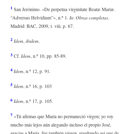
1
San Jerónimo. «De perpetua virginitate Beatæ Mariæ.
“Adversus Helvidium”», n.º 1.
In
:
Obras completas
.
Madrid: BAC, 2009, t. viii, p. 67.
2
Idem
,
ibidem
.
3
Cf.
Idem
, n.º 10, pp. 85-89.
4
Idem
, n.º 12, p. 91.
5
Idem
, n.º 16, p. 103
6
Idem
, n.º 17, p. 105.
7
«Tú afirmas que María no permaneció virgen; yo voy
mucho más lejos aún alegando incluso el propio José,
gracias a María, fue también virgen, resultando así que de