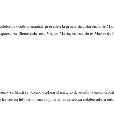
proceden la gracia singularísima de Ma
rtidor de oculto manantial,
«la Bienaventurada Virgen María, en cuanto es Madre de Dio
Aquino,
esús y su Madre?
¿Cómo explorar el misterio de su íntima unión espir
e ha convertido de
en la generosa colaboradora entre
«forma singular