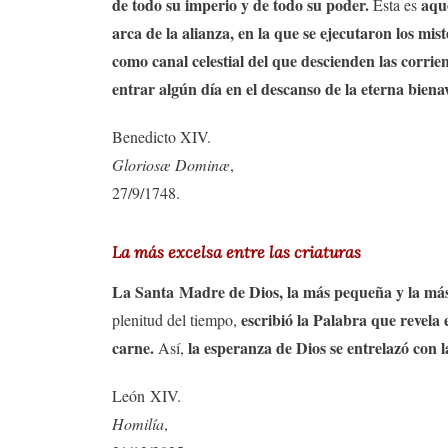
de todo su imperio y de todo su poder.
aque
Ésta es
arca de la alianza, en la que se ejecutaron los mis
como canal celestial del que descienden las corrien
entrar algún día en el descanso de la eterna bien
Benedicto XIV.
Gloriosæ Dominæ
,
27/9/1748.
La más excelsa entre las criaturas
La Santa Madre de Dios, la más pequeña y la más e
escribió la Palabra que revela e
plenitud del tiempo,
carne.
la esperanza de Dios se entrelazó con 
Así,
León XIV.
Homilía
,