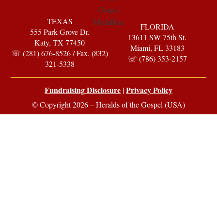
TEXAS
FLORIDA
555 Park Grove Dr.
13611 SW 75th St.
Katy, TX 77450
Miami, FL 33183
☏ (281) 676-8526 / Fax. (832)
☏ (786) 353-2157
321-5338
Fundraising Disclosure
Privacy Policy
|
© Copyright 2026 – Heralds of the Gospel (USA)