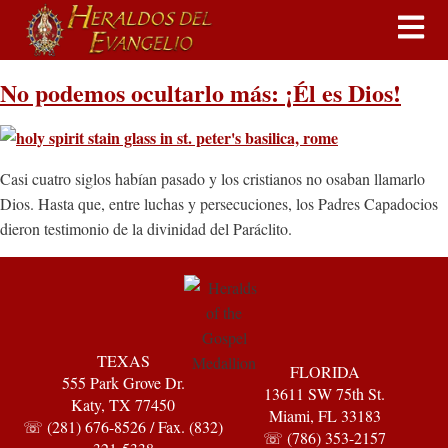
No podemos ocultarlo más: ¡Él es Dios!
Casi cuatro siglos habían pasado y los cristianos no osaban llamarlo
Dios. Hasta que, entre luchas y persecuciones, los Padres Capadocios
dieron testimonio de la divinidad del Paráclito.
TEXAS
FLORIDA
555 Park Grove Dr.
13611 SW 75th St.
Katy, TX 77450
Miami, FL 33183
☏ (281) 676-8526 / Fax. (832)
☏ (786) 353-2157