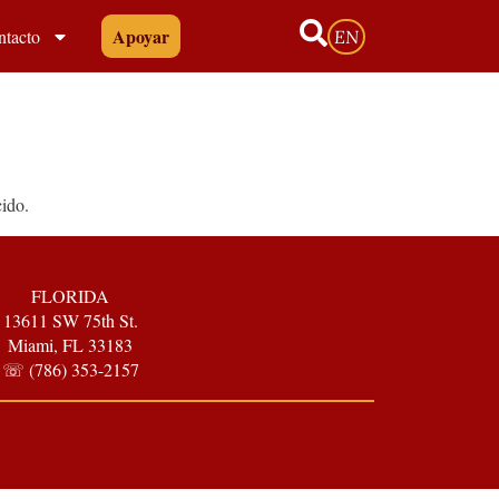
Apoyar
ntacto
EN
cido.
FLORIDA
13611 SW 75th St.
Miami, FL 33183
☏ (786) 353-2157