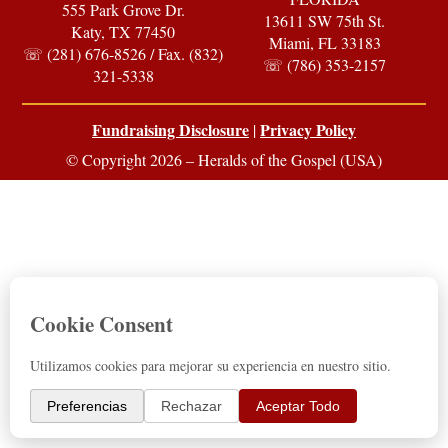
555 Park Grove Dr.
13611 SW 75th St.
Katy, TX 77450
Miami, FL 33183
☏ (281) 676-8526 / Fax. (832)
☏ (786) 353-2157
321-5338
Fundraising Disclosure
Privacy Policy
|
© Copyright 2026 – Heralds of the Gospel (USA)