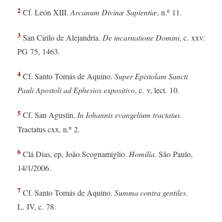
2
Cf. León XIII.
Arcanum Divinæ Sapientiæ
, n.º 11.
3
San Cirilo de Alejandría.
De incarnatione Domini
, c. xxv:
PG 75, 1463.
4
Cf. Santo Tomás de Aquino.
Super Epistolam Sancti
Pauli Apostoli ad Ephesios expositivo
, c. v, lect. 10.
5
Cf. San Agustín.
In Iohannis evangelium tractatus
.
Tractatus cxx, n.º 2.
6
Clá Dias, ep, João Scognamiglio.
Homilía
. São Paulo,
14/1/2006.
7
Cf. Santo Tomás de Aquino.
Summa contra gentiles
.
L. IV, c. 78.