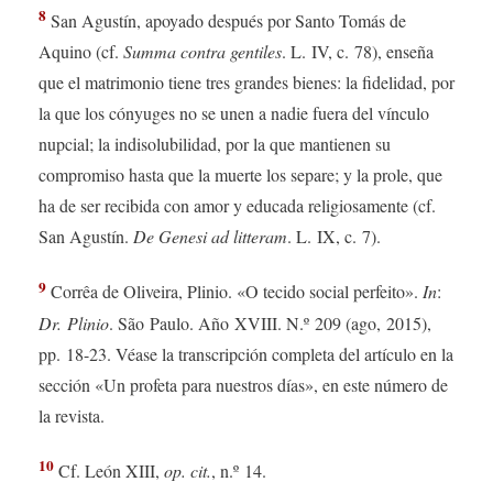
8
San Agustín, apoyado después por Santo Tomás de
Aquino (cf.
Summa contra gentiles
. L. IV, c. 78), enseña
que el matrimonio tiene tres grandes bienes: la fidelidad, por
la que los cónyuges no se unen a nadie fuera del vínculo
nupcial; la indisolubilidad, por la que mantienen su
compromiso hasta que la muerte los separe; y la prole, que
ha de ser recibida con amor y educada religiosamente (cf.
San Agustín.
De Genesi ad litteram
. L. IX, c. 7).
9
Corrêa de Oliveira, Plinio. «O tecido social perfeito».
In
:
Dr. Plinio
. São Paulo. Año XVIII. N.º 209 (ago, 2015),
pp. 18-23. Véase la transcripción completa del artículo en la
sección «Un profeta para nuestros días», en este número de
la revista.
10
Cf. León XIII,
op. cit.
, n.º 14.