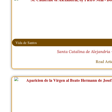
Vida de Santos
Santa Catalina de Alejandría 
Read Arti