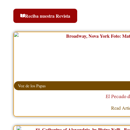
Reciba nuestra Revista
Voz de los Papas
El Pecado d
Read Arti