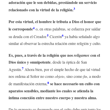
adoración que le son debidas, prestándole un servicio
3
relacionado con la virtud de la religión.
Por esta virtud, el hombre le tributa a Dios el honor que
4
le corresponde
o, en otras palabras, se esfuerza por saldar
5
6
su deuda con el Creador.
Cicerón
ya había señalado algo
similar al observar la estrecha relación entre religión y culto.
Es, pues, a través de la religión que nos
con el
religamos
Dios único y omnipotente
, desde la óptica de San
7
Agustín.
Ahora bien, por el simple hecho de que tal virtud
nos ordena al Señor no como
objeto
, sino como
fin
, a modo
8
se hace necesario un culto con
de manifestación externa,
aparatos sensibles, mediante los cuales se atienda la
íntima conexión entre nuestro cuerpo y nuestra alma.
De lo expuesto se desprende que el culto debe unir tanto los