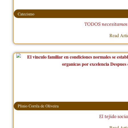
Catecismo
TODOS necesitamos d
Read Arti
Plinio Corrêa de Oliveira
El tejido soci
Read Arti