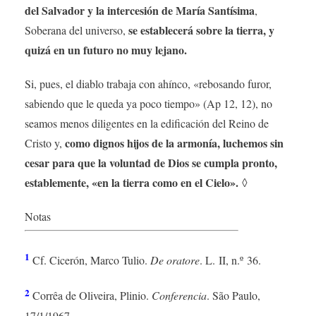
del Salvador y la intercesión de María Santísima
,
se establecerá sobre la tierra, y
Soberana del universo,
quizá en un futuro no muy lejano.
Si, pues, el diablo trabaja con ahínco, «rebosando furor,
sabiendo que le queda ya poco tiempo» (Ap 12, 12), no
seamos menos diligentes en la edificación del Reino de
como dignos hijos de la armonía, luchemos sin
Cristo y,
cesar para que la voluntad de Dios se cumpla pronto,
establemente, «en la tierra como en el Cielo».
◊
Notas
1
Cf. Cicerón, Marco Tulio.
De oratore
. L. II, n.º 36.
2
Corrêa de Oliveira, Plinio.
Conferencia
. São Paulo,
17/1/1967.