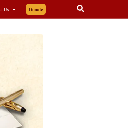
Donate
ct Us