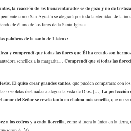
antos, la reacción de los bienaventurados es de gozo y no de triste
enitente como San Agustín se alegrará por toda la eternidad de la inoc
endo de él uno de los faros de la Santa Iglesia.
as palabras de la santa de Lisieux:
raleza y comprendí que todas las flores que Él ha creado son hermo
Comprendí que si todas las floreci
cantadora sencillez a la margarita…
 Jesús. Él quiso crear grandes santos
, que pueden compararse con los l
La perfección c
tas o violetas destinadas a alegrar la vista de Dios. […]
amor del Señor se revela tanto en el alma más sencilla
, que no se 
ez a los cedros y a cada florecilla
, como si fuera la única en la tierra,
nuscrito A
, 3r).