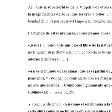
ante la superioridad de la Virgen y de otros s
Así,
la magnificencia de aquel que los creó a todos.
Un p
bondad de Dios por sacar del fango a tal pecador, haci
Partiendo de estas premisas, consideremos ahora l
«Jesús
puso ante mis ojos el libro de la natu
[…]
no le quitan su perfume a la humilde violeta ni su en
adorno primaveral.
[…]
»Así es el mundo de las almas, que es el jardín de
pequeños
, y éstos han de contentarse con ser margari
quiere que seamos… Comprendí igualmente que el 
sublime»
(
Manuscrito A
, 2v).
«Así como el sol ilumina a la v
Y concluye diciendo:
cada alma como si no hubiera otra semejante»
(
Ma