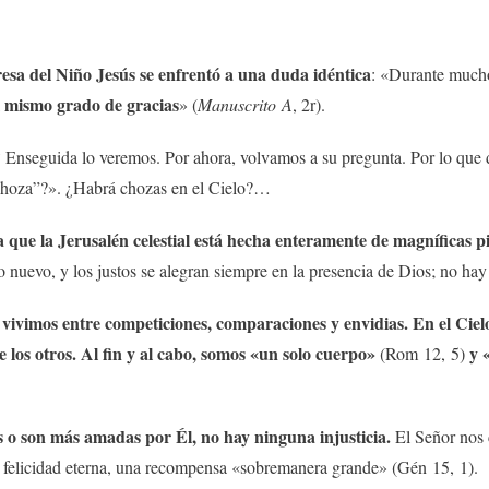
esa del Niño Jesús se enfrentó a una duda idéntica
: «Durante mucho
l mismo grado de gracias
» (
Manuscrito A
, 2r).
?
Enseguida lo veremos. Por ahora, volvamos a su pregunta. Por lo que d
choza”?». ¿Habrá chozas en el Cielo?…
a que la Jerusalén celestial está hecha enteramente de magníficas 
o nuevo, y los justos se alegran siempre en la presencia de Dios; no hay 
vivimos entre competiciones, comparaciones y envidias. En el Cielo,
,
 los otros. Al fin y al cabo, somos «un solo cuerpo»
y 
(Rom 12, 5)
s o son más amadas por Él, no hay ninguna injusticia.
El Señor nos 
 felicidad eterna, una recompensa «sobremanera grande» (Gén 15, 1).