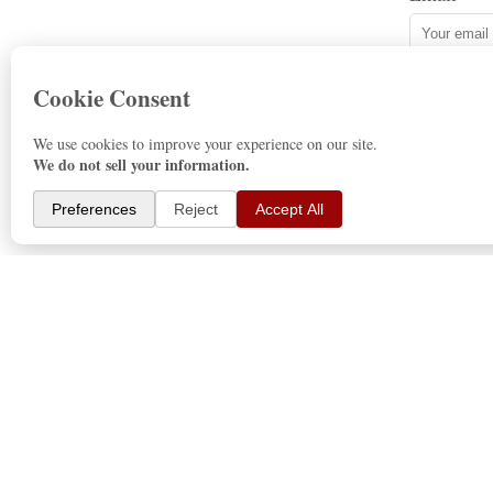
Subm
TEXAS
555 Park Grove Dr.
Katy, TX 77450
☏ (281) 676-8526 / Fax. (832