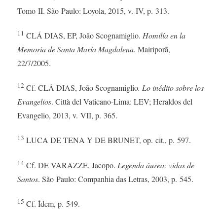
Tomo II. São Paulo: Loyola, 2015, v. IV, p. 313.
11
CLÁ DIAS, EP, João Scognamiglio.
Homilía en la
Memoria de Santa María Magdalena
. Mairiporã,
22/7/2005.
12
Cf. CLÁ DIAS, João Scognamiglio
. Lo inédito sobre los
Evangelios
. Città del Vaticano-Lima: LEV; Heraldos del
Evangelio, 2013, v. VII, p. 365.
13
LUCA DE TENA Y DE BRUNET, op. cit., p. 597.
14
Cf. DE VARAZZE, Jacopo.
Legenda áurea: vidas de
Santos
. São Paulo: Companhia das Letras, 2003, p. 545.
15
Cf. Ídem, p. 549.