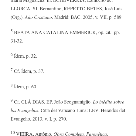
LLORCA, SJ, Bernardino; REPETTO BETES, José Luis
(Org.).
Año Cristiano
. Madrid: BAC, 2005, v. VII, p. 589.
5
BEATA ANA CATALINA EMMERICK, op. cit., pp.
31-32.
6
Ídem, p. 32.
7
Cf. Ídem, p. 37.
8
Ídem, p. 60.
9
Cf. CLÁ DIAS, EP, João Scognamiglio.
Lo inédito sobre
los Evangelios
. Città del Vaticano-Lima: LEV; Heraldos del
Evangelio, 2013, v. I, p. 270.
10
VIEIRA, Antônio.
Obra Completa. Parenética
.