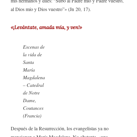
mis hermanos y diles: “Subo al Padre mío y Padre vuestro,
al Dios mío y Dios vuestro”» (Jn 20, 17).
«¡Levántate, amada mía, y ven!»
Escenas de
la vida de
Santa
María
Magdalena
– Catedral
de Notre
Dame,
Coutances
(Francia)
Después de la Resurrección, los evangelistas ya no
mencionan a María Magdalena. No obstante, «una