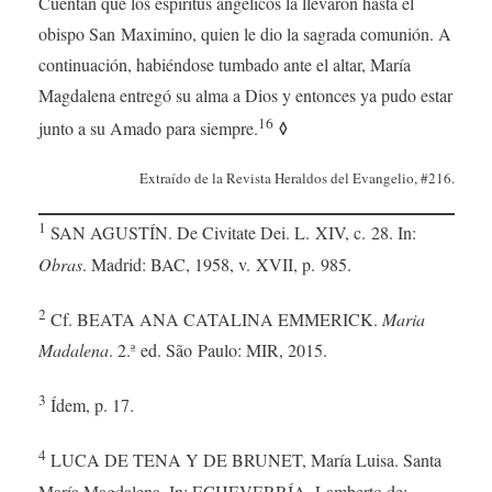
Cuentan que los espíritus angélicos la llevaron hasta el
obispo San Maximino, quien le dio la sagrada comunión. A
continuación, habiéndose tumbado ante el altar, María
Magdalena entregó su alma a Dios y entonces ya pudo estar
16
◊
junto a su Amado para siempre.
Extraído de la Revista Heraldos del Evangelio, #216.
1
SAN AGUSTÍN. De Civitate Dei. L. XIV, c. 28. In:
Obras
. Madrid: BAC, 1958, v. XVII, p. 985.
2
Cf. BEATA ANA CATALINA EMMERICK.
Maria
Madalena
. 2.ª ed. São Paulo: MIR, 2015.
3
Ídem, p. 17.
4
LUCA DE TENA Y DE BRUNET, María Luisa. Santa
María Magdalena. In: ECHEVERRÍA, Lamberto de;